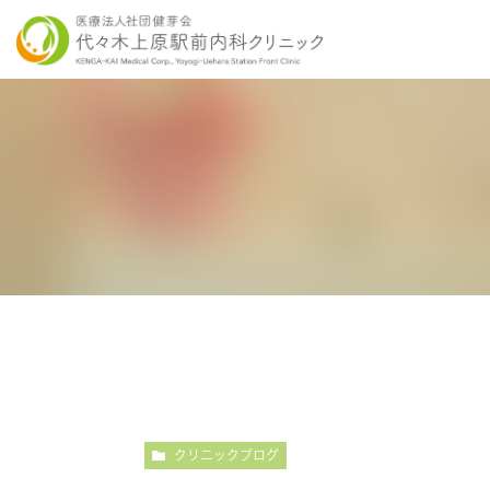
当院の特徴
胃内視鏡検査について
各種健康診断
医師紹介
感染症検査
大
こだわりの内視鏡検査
こ
クリニックブログ