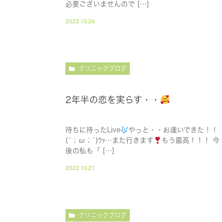
必要ございませんので […]
2022.10.26
クリニックブログ
2年半の恋を実らす・・
待ちに待ったLive
やっと・・お逢いできた！！
(´；ω；`)ｳｯ…また行きます
もう最高！！！ 今
後の私も「 […]
2022.10.21
クリニックブログ