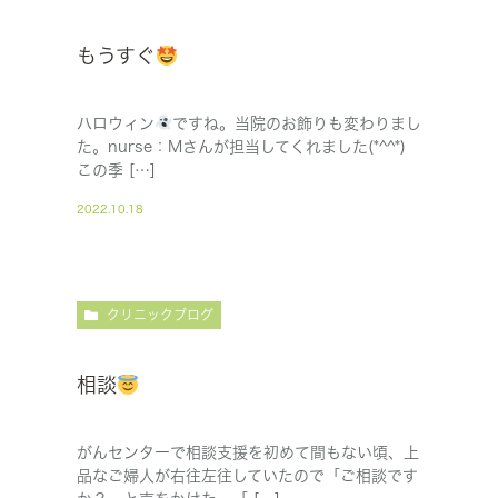
もうすぐ
ハロウィン
ですね。当院のお飾りも変わりまし
た。nurse：Mさんが担当してくれました(*^^*)
この季 […]
2022.10.18
クリニックブログ
相談
がんセンターで相談支援を初めて間もない頃、上
品なご婦人が右往左往していたので「ご相談です