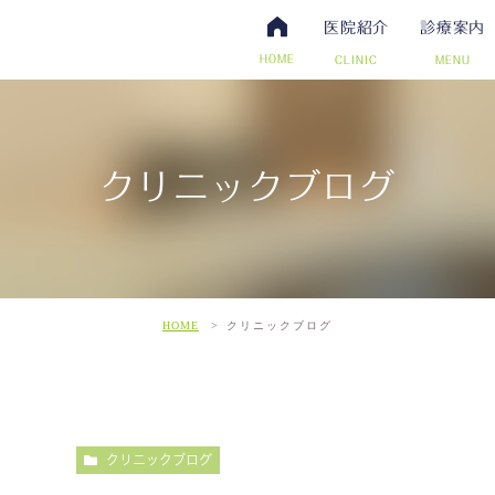
医院紹介
診療案内
HOME
CLINIC
MENU
クリニックブログ
・抗体検査
腸内視鏡検査について
アクセス・診療時間
ワクチン・予防接種
日帰り手術（内視鏡的ポリー
スタッフ募集
その他自費
こだわ
だわりの超音波検査
HOME
クリニックブログ
クリニックブログ