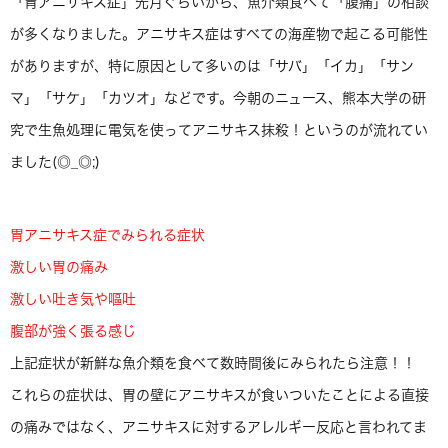
「胃アニサキス症」先月ぐらいから、魚介類食べて「腹痛」の相談
が多くなりました。アニサキス症はすべての海産物で起こる可能性
がありますが、特に原因として多いのは「サバ」「イカ」「サン
マ」「サケ」「カツオ」などです。今朝のニュース、熊本大学の研
究で生魚処理に電気を使ってアニサキス抹殺！というのが流れてい
ました(◎_◎;)
胃アニサキス症でみられる症状
激しい胃の痛み
激しい吐き気や嘔吐
腹部が強く張る感じ
上記症状が新鮮な魚介類を食べて数時間後にみられたら注意！！
これらの症状は、胃の壁にアニサキスが食いついたことによる直接
の痛みではなく、アニサキスに対するアレルギー反応と言われてま