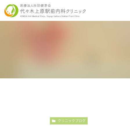
当院の特徴
胃内視鏡検査について
各種健康診断
医師紹介
感染症検査
大
こだわりの内視鏡検査
こ
クリニックブログ