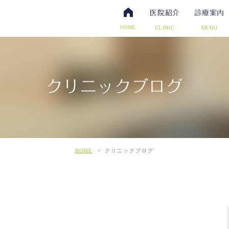
医院紹介
診療案内
HOME
CLINIC
MENU
クリニックブログ
・抗体検査
腸内視鏡検査について
アクセス・診療時間
ワクチン・予防接種
日帰り手術（内視鏡的ポリー
スタッフ募集
その他自費
こだわ
だわりの超音波検査
HOME
クリニックブログ