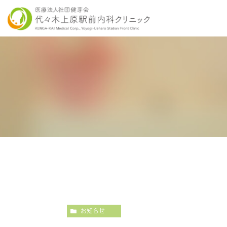
当院の特徴
胃内視鏡検査について
各種健康診断
医師紹介
感染症検査
大
こだわりの内視鏡検査
こ
お知らせ