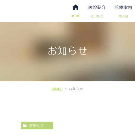
医院紹介
診療案内
HOME
CLINIC
MENU
お知らせ
・抗体検査
腸内視鏡検査について
アクセス・診療時間
ワクチン・予防接種
日帰り手術（内視鏡的ポリー
スタッフ募集
その他自費
こだわ
だわりの超音波検査
HOME
お知らせ
お知らせ