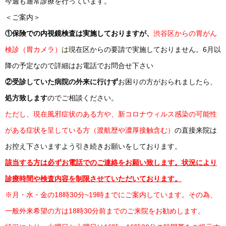
今週も通常診療を行っています。
＜ご案内＞
①保険での内視鏡検査は実施しておりますが、
渋谷区からの胃がん
検診（胃カメラ）
は
現在区からの要請で実施しておりません。6月以
降の予定なので詳細はお電話でお問合せ下さい
②受診していた病院の外来に行けず
お困りの方がおられましたら、
処方致します
のでご相談ください。
ただし、現在風邪症状のある方や、新コロナウィルス感染の可能性
がある症状を呈している方（渡航歴や濃厚接触含む）
の直接来院は
お控え下さいますよう引き続きお願いをしております。
該当する方は必ずお電話でのご連絡をお願い致します。状況により
診療時間や検査内容を制限させていただいております。
※月・水・金の18時30分~19時までにご案内しています。その為、
一般外来希望の方は18時30分前までのご来院をお勧めします。