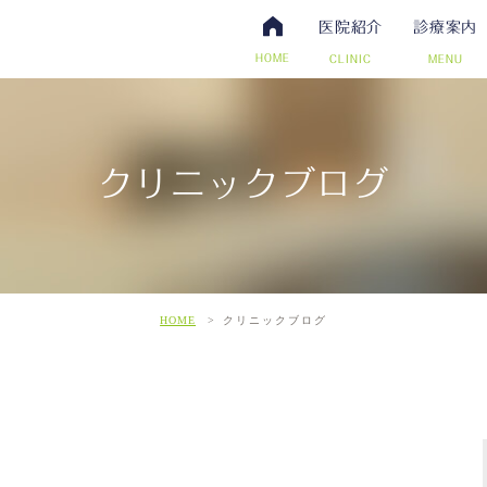
医院紹介
診療案内
HOME
CLINIC
MENU
クリニックブログ
・抗体検査
腸内視鏡検査について
アクセス・診療時間
ワクチン・予防接種
日帰り手術（内視鏡的ポリー
スタッフ募集
その他自費
こだわ
だわりの超音波検査
HOME
クリニックブログ