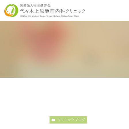
当院の特徴
胃内視鏡検査について
各種健康診断
医師紹介
感染症検査
大
こだわりの内視鏡検査
こ
クリニックブログ