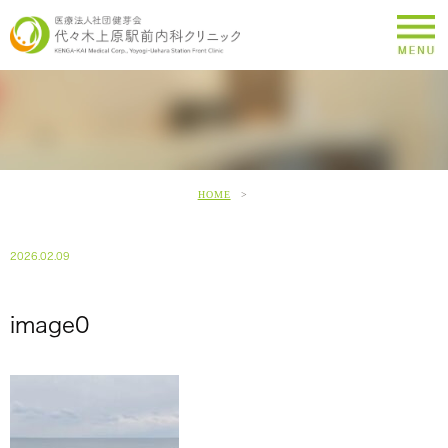
HOME
2026.02.09
image0