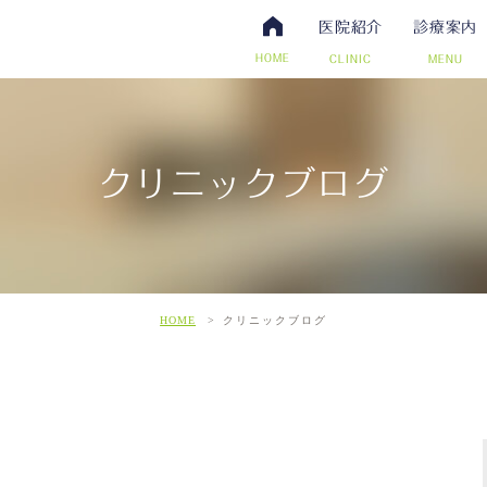
医院紹介
診療案内
HOME
CLINIC
MENU
クリニックブログ
・抗体検査
腸内視鏡検査について
アクセス・診療時間
ワクチン・予防接種
日帰り手術（内視鏡的ポリー
スタッフ募集
その他自費
こだわ
だわりの超音波検査
HOME
クリニックブログ