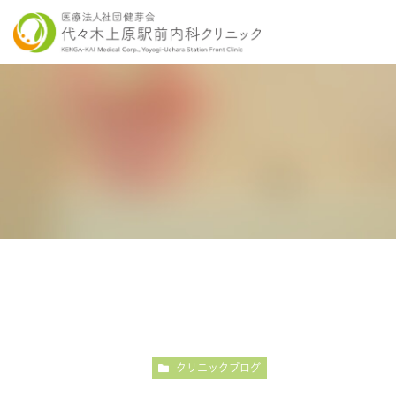
当院の特徴
胃内視鏡検査について
各種健康診断
医師紹介
感染症検査
大
こだわりの内視鏡検査
こ
クリニックブログ