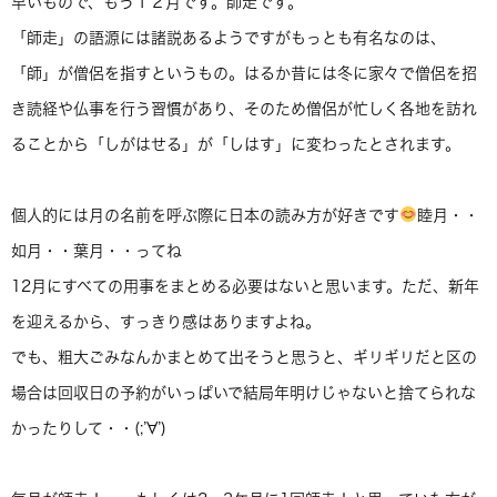
早いもので、もう１２月です。師走です。
「師走」の語源には諸説あるようですがもっとも有名なのは、
「師」が僧侶を指すというもの。はるか昔には冬に家々で僧侶を招
き読経や仏事を行う習慣があり、そのため僧侶が忙しく各地を訪れ
ることから「しがはせる」が「しはす」に変わったとされます。
個人的には月の名前を呼ぶ際に日本の読み方が好きです
睦月・・
如月・・葉月・・ってね
12月にすべての用事をまとめる必要はないと思います。ただ、新年
を迎えるから、すっきり感はありますよね。
でも、粗大ごみなんかまとめて出そうと思うと、ギリギリだと区の
場合は回収日の予約がいっぱいで結局年明けじゃないと捨てられな
かったりして・・(;’∀’)