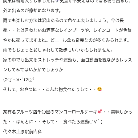
関東は梅雨入りしましたね
気温が不安定なので着る物も困るし、
外に出るのが億劫になります。
雨でも楽しむ方法は沢山あるので色々工夫しましょう。今は長
靴・・とは言わないお洒落なレインブーツや、レインコートが色鮮
やかに売ってますよね。ビニール傘も奇麗なのが多くみられます。
雨でもちょっとおしゃれして散歩もいいかもしれません。
家の中でも出来るストレッチや運動も、面白動画を観ながらレッス
ンしてみてはいかがでしょうか
(੭ु´･ω･`)੭ु⁾⁾
そして、おやつに・・こんな物食べたりして・・
某有名フルーツ店千〇屋のマンゴーロールケーキ
・・美味しかっ
た・・ほんとに・・そして・・食べたら運動(;´∀｀)
代々木上原駅前内科