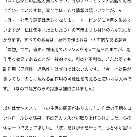
コロナ感染症の話題と同じくらい、冬季オリンピックの話題が毎日
にぎわっていますね。喜びやほっこり情報は嬉しいですが、ん
っ⁈・・と思う話題は悲しくなります。ドーピングに注目を集めて
いますが、私は使用（だとしたら）の有無よりも身体の方が気にか
かります。すべてのお薬は、身体で作られない人工的なある意味
「異物」です。効果と副作用のバランスを考えて造られますが、副
作用＜効果であることが一般的です。利益と不利益。どんな薬でも
副作用（早期性 遅発性）はゼロではないのです。「今」は効果が
あっても、のちに現れる副作用の可能性を考えると使い方は大事で
す。（なので処方のみの診療は推奨されません）
以前は女性アスリートの生理の問題がありました。自然の周期をコ
ントロールした結果、不妊等のリスクが取り上げられました。心技
体は一つであってほしい。「技」だけが先を行って、心と体が置い