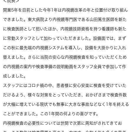
＜院長＞
開業5年を目前とした今年1年は内視鏡改革の年と位置付け取り組ん
できました。東大病院より内視鏡専門医である山田篤生医師を新た
に検査医師として招いたほか、内視鏡技師資格を持つ看護師も新た
に常勤スタッフとして加わっていただきました。設備面では、まず
この秋に最先端の内視鏡システムを導入し、設備を大掛かりに入れ
替えました。さらに当院の安心な内視鏡検査を知っていただくため
の内視鏡の案内や検査準備の説明動画をスタッフ全員で参加して作
成しました。
スタッフにはコロナ禍の中、患者様に安心安楽に検査を受けていた
だけるよう、様々な対策をとっていただき、おかげさまで検査件数
が大幅に増えている現状でも無事に大きな事故などなく1年を終える
ことができました。この1年間の何よりの喜びです。
内視鏡検査の必要性については世間で次第に周知がされてきてお