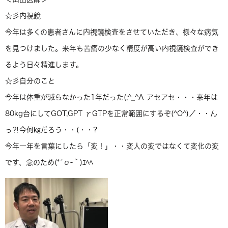
☆彡内視鏡
今年は多くの患者さんに内視鏡検査をさせていただき、様々な病気
を見つけました。来年も苦痛の少なく精度が高い内視鏡検査ができ
るよう日々精進します。
☆彡自分のこと
今年は体重が減らなかった1年だった(;^_^A アセアセ・・・来年は
80kg台にしてGOT,GPT γGTPを正常範囲にするぞ(^O^)／・・ん
っ⁈今何㎏だろう・・(・・?
今年一年を言葉にしたら「変！」・・変人の変ではなくて変化の変
です、念のため(*´σ-｀)ｴﾍﾍ