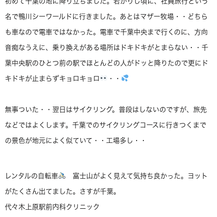
初めて千葉の地に降り立ちました。若かりし頃に、社員旅行という
名で鴨川シーワールドに行きました。あとはマザー牧場・・どちら
も車なので電車ではなかった。電車で千葉中央まで行くのに、方向
音痴なうえに、乗り換えがある場所はドキドキがとまらない・・千
葉中央駅のひとつ前の駅でほとんどの人がドッと降りたので更にド
キドキが止まらずキョロキョロ
・・
無事ついた・・翌日はサイクリング。普段はしないのですが、旅先
などではよくします。千葉でのサイクリングコースに行きつくまで
の景色が地元によく似ていて・・工場多し・・
レンタルの自転車
富士山がよく見えて気持ち良かった。ヨット
がたくさん出てました。さすが千葉。
代々木上原駅前内科クリニック