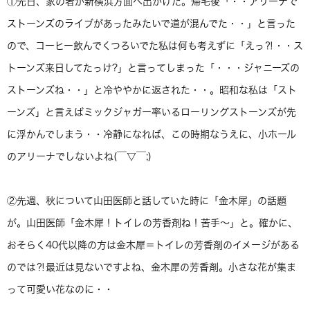
①先日、家の者が新横浜方面へ出かけた。帰宅後「・・アリーナで
ストーンズのライブがあったみたいで道が混んでた・・」と言った
ので、コーヒー飲んでくつろいでた私は何も考えずに「えっ⁈・・ス
トーンズ来日してたっけ?」と言ってしまった「・・・ジャニーズの
ストーンズね・・」と冷ややかに返された・・。昭和な私は「スト
ーンズ」と言えばミックジャガー率いるローリングストーンズが先
に浮かんでしまう・・冷静になれば、この時期なうえに、小ホール
のアリーナでしないよね(￣▽￣;)
②先週、秋について山田医師と話していた時に「金木犀」の話題
が。山田医師「金木犀！トイレの芳香剤ね！苦手〜」と。確かに、
おそらく40代以降の方は金木犀＝トイレの芳香剤のイメージがある
のでは⁈最近は見ないですよね、金木犀の芳香剤。小さな花が集ま
って可愛い花なのに・・