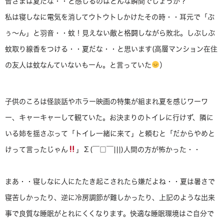
皆さまは夏だな・・と感じるのはどんな瞬間でしょうか？
私は寝しなに電気を消してウトウトしかけたその時・・耳元で「ぶ
ぅ〜ん」と羽音・・蚊！見えない敵と格闘しながら敗北。しぶしぶ
蚊取り線香をつける・・夏だな・・と思います(高層マンション在住
の友人は蚊なんていないもーん。と言っていた
）
子供のころは怪談話やホラー映画の特集が組まれ夏を感じワーワ
ー、キャーキャーして観ていた。お決まりのトイレに行けず、隣に
いる姉を揺さぶって「トイレ一緒に来て」と頼むと「だからやめと
けって言ったじゃん
」Σ(￣□￣|||)人間の方が怖かった・・
まあ・・寝しなに人にたたき起こされたら嫌だよね・・夏は暑さで
寝苦しかったり、逆に冷房調節が難しかったり、上記のような出来
事で良質な睡眠がとれにくくなります。快適な睡眠環境はご自分で