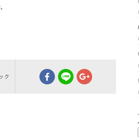
す。
ック