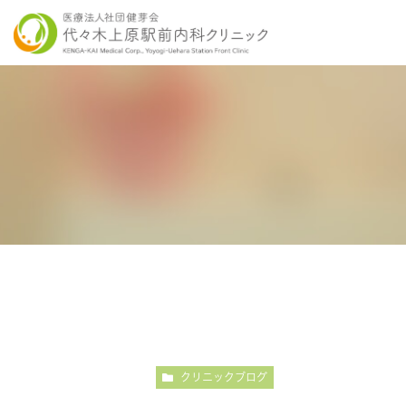
当院の特徴
胃内視鏡検査について
各種健康診断
医師紹介
感染症検査
大
こだわりの内視鏡検査
こ
クリニックブログ