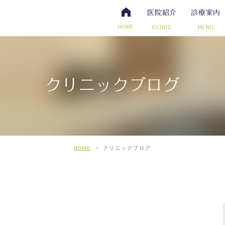
医院紹介
診療案内
HOME
CLINIC
MENU
クリニックブログ
・抗体検査
腸内視鏡検査について
アクセス・診療時間
ワクチン・予防接種
日帰り手術（内視鏡的ポリー
スタッフ募集
その他自費
こだわ
だわりの超音波検査
HOME
クリニックブログ