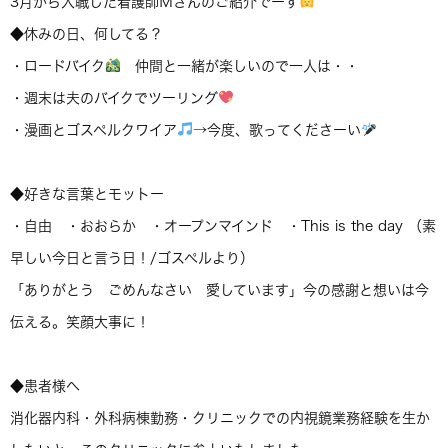
3月から入職した看護師Ｍさんのご紹介でーす
◆休みの日、何してる？
・ロードバイク
仲間と一緒が楽しいので一人は・・
・週末は夫のバイクでツーリング
・漫画とゴスペルクワイア
→今度、歌ってくださーい
◆好きな言葉とモットー
・自由 ・おおらか ・オープンマインド ・This is the day （素
早しい今日と言う日！/ゴスペルより）
「ありがとう ごめんなさい 愛しています」今の感謝と想いは今
伝える。笑顔大事に！
◆患者様へ
消化器内科・外科病棟勤務・クリニックでの内視鏡業務経験を生か