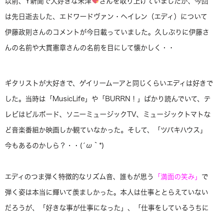
以前、Y新聞で大好きな米津
さんを取り上げていましたが、今回
は先日逝去した、エドワードヴァン・ヘイレン（エディ）について
伊藤政則さんのコメントが今日載っていました。久しぶりに伊藤さ
んの名前や大貫憲章さんの名前を目にして懐かしく・・
ギタリストが大好きで、ゲイリームーアと同じくらいエディは好きで
した。当時は「MusicLife」や「BURRN！」ばかり読んでいて、テ
レビはビルボード、ソニーミュージックTV、ミュージックトマトな
ど音楽番組か映画しか観ていなかった。そして、「ツバキハウス」
今もあるのかしら？・・(´ω｀*)
エディのつま弾く特徴的なリズム音、誰もが思う
「満面の笑み」
で
弾く姿は本当に輝いて羨ましかった。本人は仕事ととらえていない
だろうが、「好きな事が仕事になった」、「仕事をしているうちに