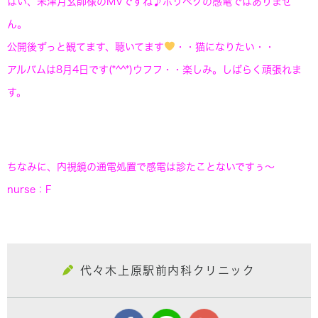
はい、米津月玄師様のMVですね♪ポリペクの感電ではありませ
ん。
公開後ずっと観てます、聴いてます
・・猫になりたい・・
アルバムは8月4日です(*^^*)ウフフ・・楽しみ。しばらく頑張れま
す。
ちなみに、内視鏡の通電処置で感電は診たことないですぅ〜
nurse：F
代々木上原駅前内科クリニック