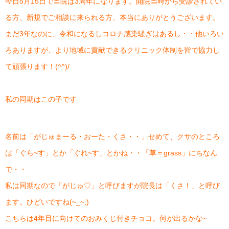
今日5月15日で当院は3周年になります。開院当時から受診されてい
る方、新規でご相談に来られる方、本当にありがとうございます。
まだ3年なのに、令和になるしコロナ感染騒ぎはあるし・・他いろい
ろありますが、より地域に貢献できるクリニック体制を皆で協力し
て頑張ります！(^^)/
私の同期はこの子です
名前は「がじゅまーる・おーた・くさ・・」せめて、クサのところ
は「ぐら~す」とか「ぐれ~す」とかね・・「草＝grass」にちなん
で・・
私は同期なので「がじゅ♡」と呼びますが院長は「くさ！」と呼び
ます。ひどいですね(~_~;)
こちらは4年目に向けてのおみくじ付きチョコ。何が出るかな~