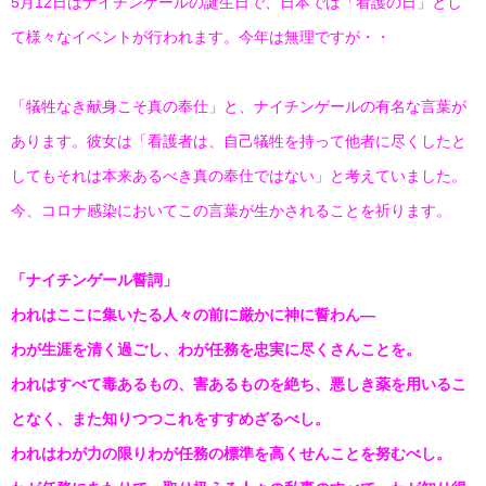
5月12日はナイチンゲールの誕生日で、日本では「看護の日」とし
て様々なイベントが行われます。今年は無理ですが・・
「犠牲なき献身こそ真の奉仕」と、ナイチンゲールの有名な言葉が
あります。彼女は「看護者は、自己犠牲を持って他者に尽くしたと
してもそれは本来あるべき真の奉仕ではない」と考えていました。
今、コロナ感染においてこの言葉が生かされることを祈ります。
「ナイチンゲール誓詞」
われはここに集いたる人々の前に厳かに神に誓わん—
わが生涯を清く過ごし、わが任務を忠実に尽くさんことを。
われはすべて毒あるもの、害あるものを絶ち、悪しき薬を用いるこ
となく、また知りつつこれをすすめざるべし。
われはわが力の限りわが任務の標準を高くせんことを努むべし。