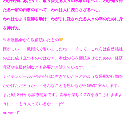
わが任務にあたりて、取り扱える人々の私事のすべて、わが知り得
たる一家の内事のすべて、われは人に洩らさざるべし。
われは心より医師を助け、わが手に託されたる人々の幸のために身
を捧げん。
※看護協会から以前頂いたもの
懐かしい・・戴帽式で誓いましたね・・そして、これらは自己犠牲
の上に成り立つものではなく、奉仕の心を継続させるための、経済
救済や支援体制なども必要だと訴えています。
ナイチンゲールが今の時代に生きていたらどのような采配や行動を
かかげただろうか・・そんなことを思いながらGWに突入します。
また5月8日から診療開始です。皆様が楽しくGWを過ごされますよ
うに・・もう入っているか・・(^^ゞ
nurse：F