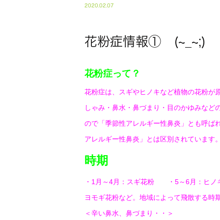
2020.02.07
花粉症情報① (~_~;)
花粉症って？
花粉症は、スギやヒノキなど植物の花粉が
しゃみ・鼻水・鼻づまり・目のかゆみなど
ので「季節性アレルギー性鼻炎」とも呼ば
アレルギー性鼻炎」とは区別されています
時期
・1月～4月：スギ花粉 ・5～6月：ヒノ
ヨモギ花粉など。
地域によって飛散する時
＜辛い鼻水、鼻づまり・・＞