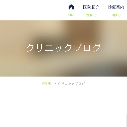
医院紹介
診療案内
HOME
CLINIC
MENU
クリニックブログ
・抗体検査
腸内視鏡検査について
アクセス・診療時間
ワクチン・予防接種
日帰り手術（内視鏡的ポリー
スタッフ募集
その他自費
こだわ
だわりの超音波検査
HOME
クリニックブログ