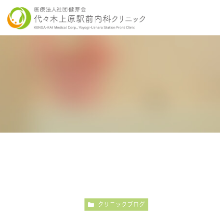
当院の特徴
胃内視鏡検査について
各種健康診断
医師紹介
感染症検査
大
こだわりの内視鏡検査
こ
クリニックブログ