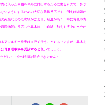
体内に入った異物を体外に排出するために出るもので、鼻づ
らないようにするための大切な防御反応です。例えば細菌が
菌の死骸などの老廃物が含まれ、粘度が高く、時に黄色や青
ー原因物質に反応した鼻水は、白血球に加え血液中の水分が
知るアレルギー検査は血液で行うこともありますが、鼻水を
合は
耳鼻咽喉科を受診すると良
いでしょう。
♫ただし・・今の時期は開始できません・・