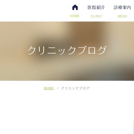
医院紹介
診療案内
HOME
CLINIC
MENU
クリニックブログ
・抗体検査
腸内視鏡検査について
アクセス・診療時間
ワクチン・予防接種
日帰り手術（内視鏡的ポリー
スタッフ募集
その他自費
こだわ
だわりの超音波検査
HOME
クリニックブログ