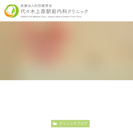
当院の特徴
胃内視鏡検査について
各種健康診断
医師紹介
感染症検査
大
こだわりの内視鏡検査
こ
クリニックブログ