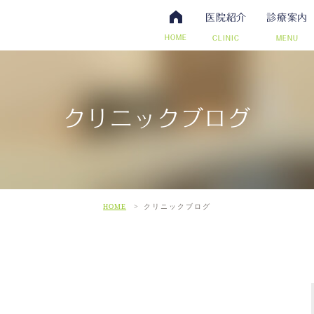
医院紹介
診療案内
HOME
CLINIC
MENU
クリニックブログ
・抗体検査
腸内視鏡検査について
アクセス・診療時間
ワクチン・予防接種
日帰り手術（内視鏡的ポリー
スタッフ募集
その他自費
こだわ
だわりの超音波検査
HOME
クリニックブログ