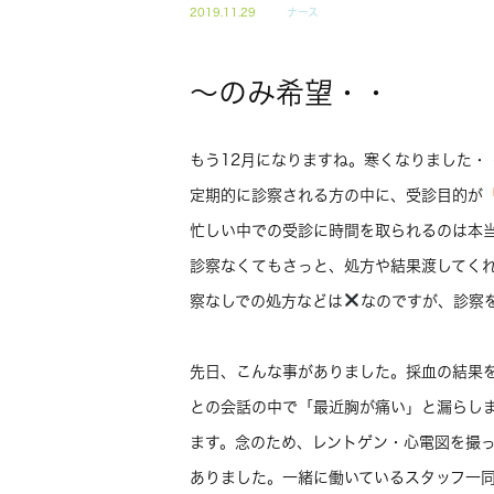
2019.11.29
ナース
～のみ希望・・
もう12月になりますね。寒くなりました・
定期的に診察される方の中に、受診目的が
忙しい中での受診に時間を取られるのは本
診察なくてもさっと、処方や結果渡してく
察なしでの処方などは
なのですが、診察
先日、こんな事がありました。採血の結果
との会話の中で「最近胸が痛い」と漏らし
ます。念のため、レントゲン・心電図を撮
ありました。一緒に働いているスタッフ一同尊