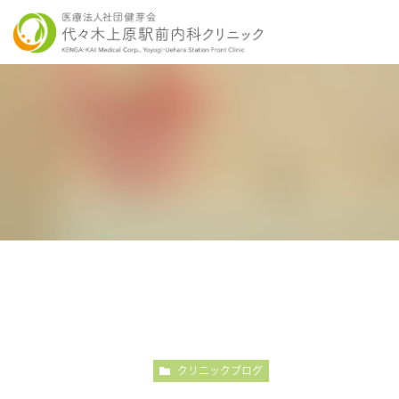
当院の特徴
胃内視鏡検査について
各種健康診断
医師紹介
感染症検査
大
こだわりの内視鏡検査
こ
クリニックブログ