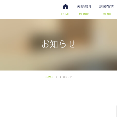
医院紹介
診療案内
HOME
CLINIC
MENU
お知らせ
・抗体検査
腸内視鏡検査について
アクセス・診療時間
ワクチン・予防接種
日帰り手術（内視鏡的ポリー
スタッフ募集
その他自費
こだわ
だわりの超音波検査
HOME
お知らせ