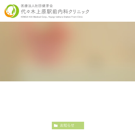
当院の特徴
胃内視鏡検査について
各種健康診断
医師紹介
感染症検査
大
こだわりの内視鏡検査
こ
お知らせ