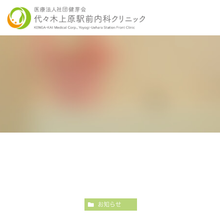
当院の特徴
胃内視鏡検査について
各種健康診断
医師紹介
感染症検査
大
こだわりの内視鏡検査
こ
お知らせ