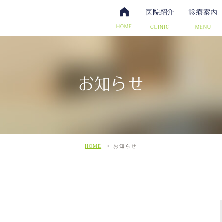
医院紹介
診療案内
HOME
CLINIC
MENU
お知らせ
・抗体検査
腸内視鏡検査について
アクセス・診療時間
ワクチン・予防接種
日帰り手術（内視鏡的ポリー
スタッフ募集
その他自費
こだわ
だわりの超音波検査
HOME
お知らせ