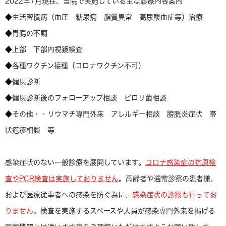
2022年7月現在、当院で実施している主な診療内容案内
◆生活習慣病（血圧 糖尿病 脂質異常 高尿酸血症等）治療
◆胃腸の不調
◆上部 下部内視鏡検査
◆各種ワクチン接種（コロナワクチン不可）
◆健康診断
◆健康診断後のフォローアップ相談 ピロリ菌相談
◆その他・・リウマチ専門外来 アレルギー相談 膀胱炎症状 帯
状疱疹相談 等
感染症状のない一般診療を展開しています。
コロナ感染症の抗原検
査や
PCR検査は実施しておりません
。高齢者や通常診察の患者様、
および医療従事者への感染を防ぐ為に、
感染症状の診察も行ってお
りません。
検査を実施するスペースや人員が感染専門外来を掲げる