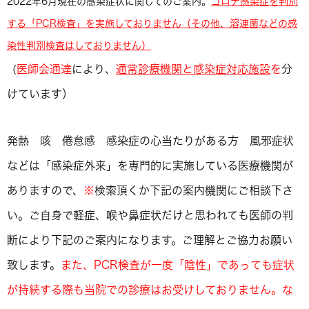
2022年6月現在の感染症状に関してのご案内。
コロナ感染症を判別
する「PCR検査」を実施しておりません（その他、溶連菌などの感
染性判別検査はしておりません）
医師会通達
により、
通常診療機関と感染症対応施設
を
分
（
けています）
発熱 咳 倦怠感 感染症の心当たりがある方 風邪症状
などは「感染症外来」を専門的に実施している医療機関が
ありますので、
※
検索頂くか下記の案内機関にご相談下さ
い。ご自身で軽症、喉や鼻症状だけと思われても医師の判
断により下記のご案内になります。ご理解とご協力お願い
致します。
また、PCR検査が一度「陰性」であっても症状
が持続する際も当院での診療はお受けしておりません。な