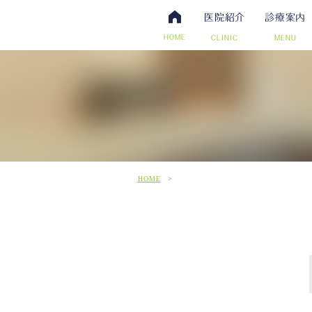
医院紹介
診療案内
HOME
CLINIC
MENU
・抗体検査
腸内視鏡検査について
アクセス・診療時間
ワクチン・予防接種
日帰り手術（内視鏡的ポリー
スタッフ募集
その他自費
こだわ
だわりの超音波検査
HOME