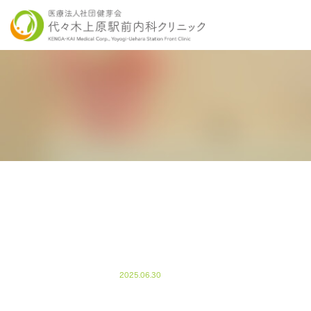
当院の特徴
胃内視鏡検査について
各種健康診断
医師紹介
感染症検査
大
こだわりの内視鏡検査
こ
2025.06.30