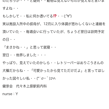
のだろうか・・・と疑問・・動物は見えないものが見えると言いま
すよね・・
もしかして・・私に何か憑いてる
・・(;”∀”)
実は施設入所中の叔母が、12月に入り体調が思わしくないと連絡を
頂いていた・・毎週会いに行っていたが、ちょうど翌日は訪問予定
の日・・
「まさかね・・」と思って就寝・・
翌日・・他界しました・・・
やっぱり、見えていたのかしら・・レトリーバーはおりこうさんの
犬種だからね・・「可愛かったから見てただけだよ」と言ってほし
かった図々しい私・・(*´σｰ｀)ｴﾍﾍ
健芽会 代々木上原駅前内科
nurse：Y