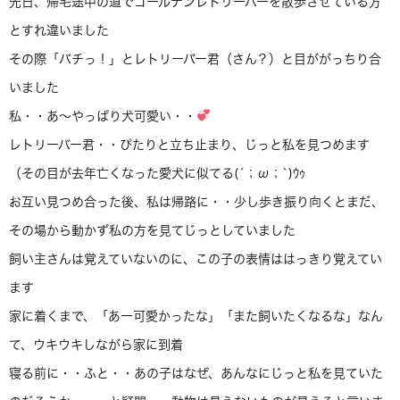
先日、帰宅途中の道でゴールデンレトリーバーを散歩させている方
とすれ違いました
その際「バチっ！」とレトリーバー君（さん？）と目ががっちり合
いました
私・・あ～やっぱり犬可愛い・・
レトリーバー君・・ぴたりと立ち止まり、じっと私を見つめます
（その目が去年亡くなった愛犬に似てる(´；ω；`)ｳｩ
お互い見つめ合った後、私は帰路に・・少し歩き振り向くとまだ、
その場から動かず私の方を見てじっとしていました
飼い主さんは覚えていないのに、この子の表情ははっきり覚えてい
ます
家に着くまで、「あー可愛かったな」「また飼いたくなるな」なん
て、ウキウキしながら家に到着
寝る前に・・ふと・・あの子はなぜ、あんなにじっと私を見ていた