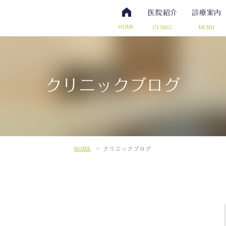
医院紹介
診療案内
HOME
CLINIC
MENU
クリニックブログ
・抗体検査
腸内視鏡検査について
アクセス・診療時間
ワクチン・予防接種
日帰り手術（内視鏡的ポリー
スタッフ募集
その他自費
こだわ
だわりの超音波検査
HOME
クリニックブログ