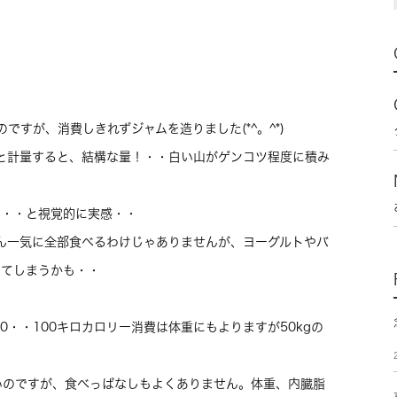
ですが、消費しきれずジャムを造りました(*^。^*)
んと計量すると、結構な量！・・白い山がゲンコツ程度に積み
な・・と視覚的に実感・・
ちろん一気に全部食べるわけじゃありませんが、ヨーグルトやバ
ってしまうかも・・
00・・100キロカロリー消費は体重にもよりますが50kgの
いのですが、食べっぱなしもよくありません。体重、内臓脂