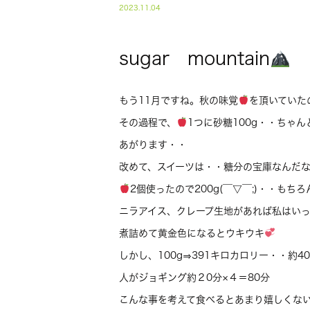
2023.11.04
sugar mountain
もう11月ですね。秋の味覚
を頂いていたの
その過程で、
1つに砂糖100g・・ちゃ
あがります・・
改めて、スイーツは・・糖分の宝庫なんだ
2個使ったので200g(￣▽￣;)・・も
ニラアイス、クレープ生地があれば私はい
煮詰めて黄金色になるとウキウキ
しかし、100g⇒391キロカロリー・・約4
人がジョギング約２0分×４＝80分
こんな事を考えて食べるとあまり嬉しくな