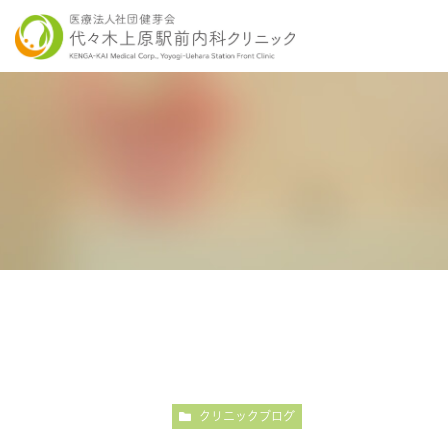
当院の特徴
胃内視鏡検査について
各種健康診断
医師紹介
感染症検査
大
こだわりの内視鏡検査
こ
クリニックブログ