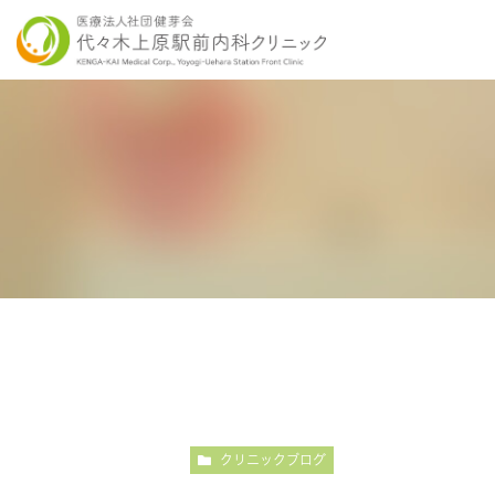
当院の特徴
胃内視鏡検査について
各種健康診断
医師紹介
感染症検査
大
こだわりの内視鏡検査
こ
クリニックブログ