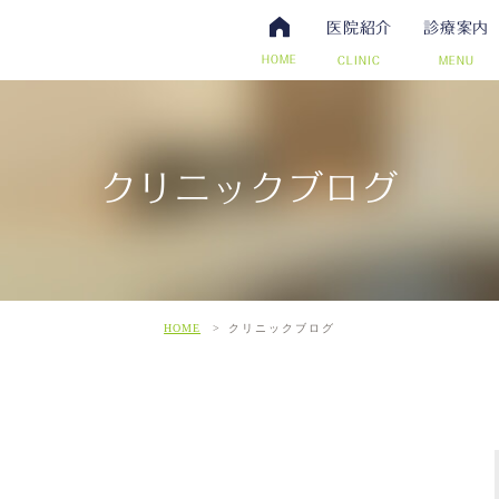
医院紹介
診療案内
HOME
CLINIC
MENU
クリニックブログ
・抗体検査
腸内視鏡検査について
アクセス・診療時間
ワクチン・予防接種
日帰り手術（内視鏡的ポリー
スタッフ募集
その他自費
こだわ
だわりの超音波検査
HOME
クリニックブログ