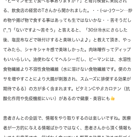
「ピーマンを生で食べる事ありますか？」と毎月検査に来院され
る、飲食店の経営のTさんから聞かれました。・・(-ω-;)ウーン‥炒
め物や揚げ物で食する事はあっても生ではないかな・・苦そうだし
(*_*)「ないですよ〜苦そう」と答えると、「30分冷水にさらした
後、塩昆布などで味付けすると美味しいよ♪」と教えて頂き、やっ
てみたら、シャキシャキ感で美味しかった。肉味噌作ってディップ
もいいらしい。油使わなくてヘルシーだし、ピーマンには、
水溶性
食物繊維より不溶性食物繊維（水に溶けない食物繊維です。便のカ
サを増やすことにより大腸が刺激され、スムーズに排便する効果が
期待でるる）の方が多く含まれます。ビタミンCやβカロテン（抗
酸化作用や免疫機能にいい）があるので健康・美容にも
患者さんとの会話で、情報をやり取りするのは楽しいですね。医療
者が一方的に与える情報ばかりではなく、患者さんから頂く情報も