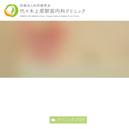
当院の特徴
胃内視鏡検査について
各種健康診断
医師紹介
感染症検査
大
こだわりの内視鏡検査
こ
クリニックブログ