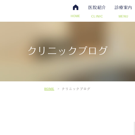
医院紹介
診療案内
HOME
CLINIC
MENU
クリニックブログ
・抗体検査
腸内視鏡検査について
アクセス・診療時間
ワクチン・予防接種
日帰り手術（内視鏡的ポリー
スタッフ募集
その他自費
こだわ
だわりの超音波検査
HOME
クリニックブログ