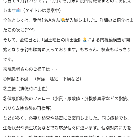
今日で４月終わりです。今月から月末に院内情報をまとめてお伝え
します
（タイトルは思案中）
全体としては、受付1名Aさん
が入職しました。詳細のご紹介はま
たこの次に(*^^*)
そして、金曜日と月1回土曜日の山田医師
による内視鏡検査が開
始となり予約も順調に入っております。もちろん、検査もばっちり
です。
来院患者さんのご様子は・・
➀胃腸の不調 （胃痛 嘔気 下痢など）
②血便（排便時に出血）
③健康診断後のフォロー（脂質・尿酸値・肝機能異常などの指摘、
バリウム検査後の再検等）
などが多く、必要な検査や処置にご案内しました。同じ症状でも、
生活状況や発生状況などで対応が個々に違います。個別対応に力を