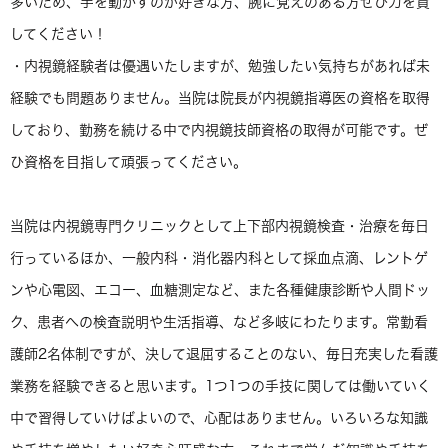
多いため、手を動かすのが好きな方、腕に覚えのある方ぜひ力を貸
してください！
・内視鏡経験者は優遇いたしますが、勉強したい気持ちがあれば未
経験でも問題ありません。当院は院長が内視鏡指導医の資格を取得
しており、勤務を続ける中で内視鏡技師資格の取得が可能です。ぜ
ひ資格を目指して頑張ってください。
当院は内視鏡専門クリニックとして上下部内視鏡検査・治療を毎日
行っているほか、一般内科・消化器内科として採血点滴、レントゲ
ンや心電図、エコー、血糖測定など、また各種健康診断や人間ドッ
ク、患者への検査説明や生活指導、など多岐にわたります。常勤看
護師2名体制ですが、決して退屈することのない、毎日充実した看護
業務を経験できると思います。1つ1つの手技に関しては働いていく
中で習得していけばよいので、心配はありません。いろいろな知識