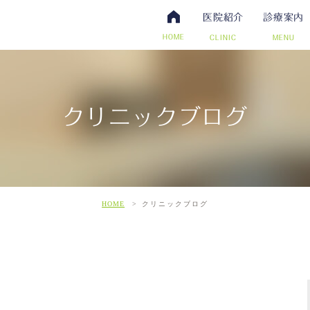
医院紹介
診療案内
HOME
CLINIC
MENU
クリニックブログ
・抗体検査
腸内視鏡検査について
アクセス・診療時間
ワクチン・予防接種
日帰り手術（内視鏡的ポリー
スタッフ募集
その他自費
こだわ
だわりの超音波検査
HOME
クリニックブログ