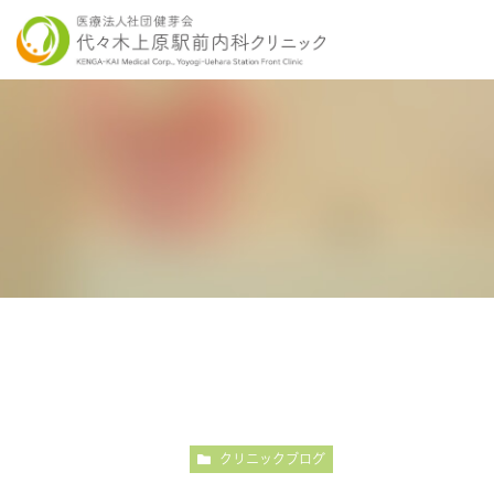
当院の特徴
胃内視鏡検査について
各種健康診断
医師紹介
感染症検査
大
こだわりの内視鏡検査
こ
クリニックブログ