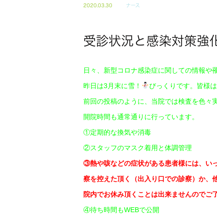
2020.03.30
ナース
受診状況と感染対策強
日々、新型コロナ感染症に関しての情報や
昨日は3月末に雪！
びっくりです。皆様は
前回の投稿のように、当院では検査を色々
開院時間も通常通りに行っています。
①定期的な換気や消毒
②スタッフのマスク着用と体調管理
③熱や咳などの症状がある患者様には、い
察を控えた頂く（出入り口での診察）か、
院内でお休み頂くことは出来ませんのでご
④待ち時間もWEBで公開