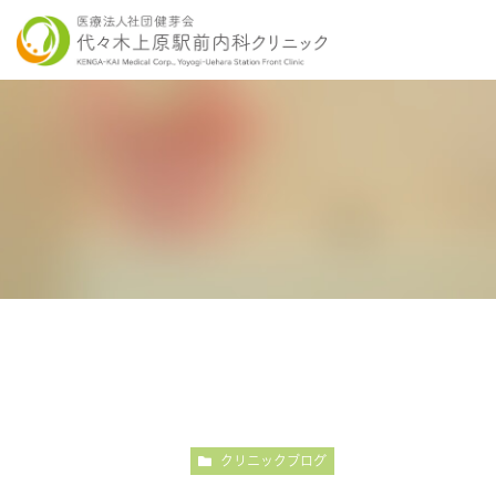
当院の特徴
胃内視鏡検査について
各種健康診断
医師紹介
感染症検査
大
こだわりの内視鏡検査
こ
クリニックブログ