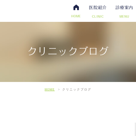
医院紹介
診療案内
HOME
CLINIC
MENU
クリニックブログ
・抗体検査
腸内視鏡検査について
アクセス・診療時間
ワクチン・予防接種
日帰り手術（内視鏡的ポリー
スタッフ募集
その他自費
こだわ
だわりの超音波検査
HOME
クリニックブログ