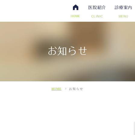
医院紹介
診療案内
HOME
CLINIC
MENU
お知らせ
・抗体検査
腸内視鏡検査について
アクセス・診療時間
ワクチン・予防接種
日帰り手術（内視鏡的ポリー
スタッフ募集
その他自費
こだわ
だわりの超音波検査
HOME
お知らせ