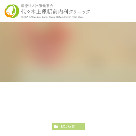
当院の特徴
胃内視鏡検査について
各種健康診断
医師紹介
感染症検査
大
こだわりの内視鏡検査
こ
お知らせ