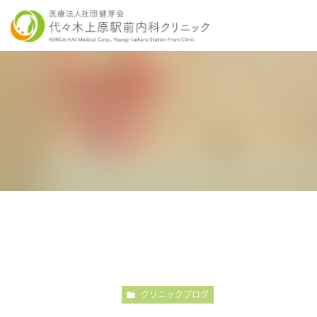
当院の特徴
胃内視鏡検査について
各種健康診断
医師紹介
感染症検査
大
こだわりの内視鏡検査
こ
クリニックブログ