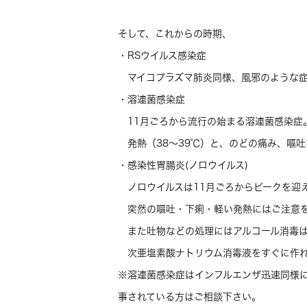
そして、これからの時期、
・RSウイルス感染症
マイコプラズマ肺炎同様、風邪のような症
・溶連菌感染症
11月ごろから流行の始まる溶連菌感染症
発熱（38～39℃）と、のどの痛み、嘔吐
・感染性胃腸炎(ノロウイルス)
ノロウイルスは11月ごろからピークを迎
突然の嘔吐・下痢・軽い発熱にはご注意を
また吐物などの処理にはアルコール消毒は
次亜塩素酸ナトリウム消毒液をすぐに作れ
※溶連菌感染症はインフルエンザ迅速同様
事されている方はご相談下さい。