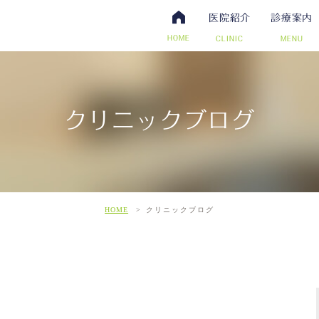
医院紹介
診療案内
HOME
CLINIC
MENU
クリニックブログ
・抗体検査
腸内視鏡検査について
アクセス・診療時間
ワクチン・予防接種
日帰り手術（内視鏡的ポリー
スタッフ募集
その他自費
こだわ
だわりの超音波検査
HOME
クリニックブログ