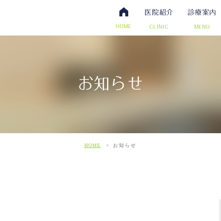
医院紹介
診療案内
HOME
CLINIC
MENU
お知らせ
・抗体検査
腸内視鏡検査について
アクセス・診療時間
ワクチン・予防接種
日帰り手術（内視鏡的ポリー
スタッフ募集
その他自費
こだわ
だわりの超音波検査
HOME
お知らせ