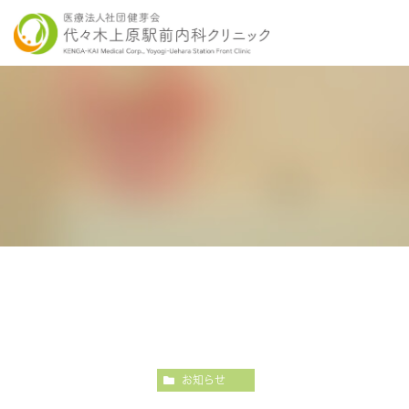
当院の特徴
胃内視鏡検査について
各種健康診断
医師紹介
感染症検査
大
こだわりの内視鏡検査
こ
お知らせ