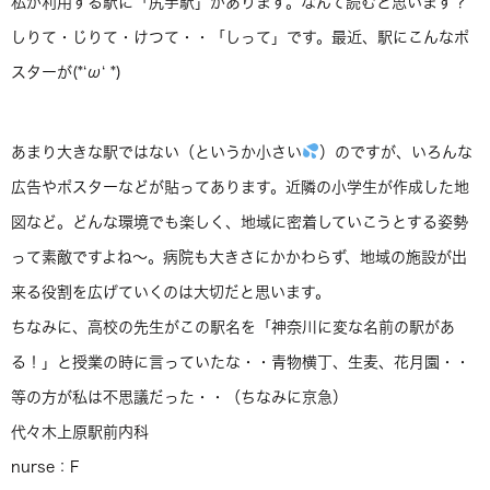
私が利用する駅に「尻手駅」があります。なんて読むと思います？
しりて・じりて・けつて・・「しって」です。最近、駅にこんなポ
スターが(*‘ω‘ *)
あまり大きな駅ではない（というか小さい
）のですが、いろんな
広告やポスターなどが貼ってあります。近隣の小学生が作成した地
図など。どんな環境でも楽しく、地域に密着していこうとする姿勢
って素敵ですよね〜。病院も大きさにかかわらず、地域の施設が出
来る役割を広げていくのは大切だと思います。
ちなみに、高校の先生がこの駅名を「神奈川に変な名前の駅があ
る！」と授業の時に言っていたな・・青物横丁、生麦、花月園・・
等の方が私は不思議だった・・（ちなみに京急）
代々木上原駅前内科
nurse：F