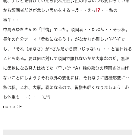
朝、テレビを付けていたら流れた曲♬世の中はいつも変わっている
から頑固者だけが悲しい思いをする〜♬・・えっ
・・私の
事？・・
中島みゆきさんの「世情」でした。頑固者・・たぶん・・そう私。
長年の自分テーマ「柔軟になろう！」がなかなか難しい”(-“”-)”で
も、「それ（頑なさ）がFさんだから嫌いじゃない」・・と言われる
こともある。要は何に対して頑固で譲れないかが大事なのだ。無理
に柔軟になる努力は捨てた（早い(;^_^A）軸の部分の頑固さは曲げ
ないことにしよう♪それ以外の変化には、それなりに臨機応変に‥
私は私。これ、大事。春になるので、皆様も軽くなりましょう！心
も体重も・・(￣ー￣)ﾆﾔﾘ
nurse：F