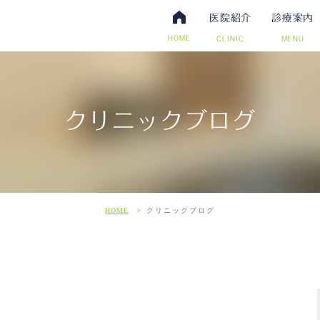
医院紹介
診療案内
HOME
CLINIC
MENU
クリニックブログ
・抗体検査
腸内視鏡検査について
アクセス・診療時間
ワクチン・予防接種
日帰り手術（内視鏡的ポリー
スタッフ募集
その他自費
こだわ
だわりの超音波検査
HOME
クリニックブログ