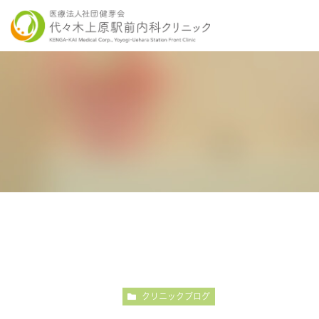
当院の特徴
胃内視鏡検査について
各種健康診断
医師紹介
感染症検査
大
こだわりの内視鏡検査
こ
クリニックブログ