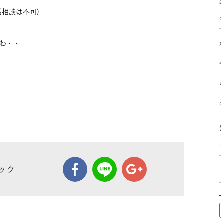
話相談は不可）
わ・・
ック