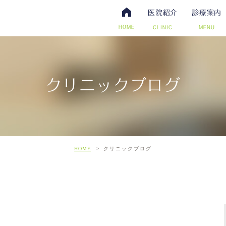
医院紹介
診療案内
HOME
CLINIC
MENU
クリニックブログ
・抗体検査
腸内視鏡検査について
アクセス・診療時間
ワクチン・予防接種
日帰り手術（内視鏡的ポリー
スタッフ募集
その他自費
こだわ
だわりの超音波検査
HOME
クリニックブログ