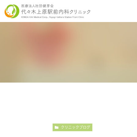
当院の特徴
胃内視鏡検査について
各種健康診断
医師紹介
感染症検査
大
こだわりの内視鏡検査
こ
クリニックブログ