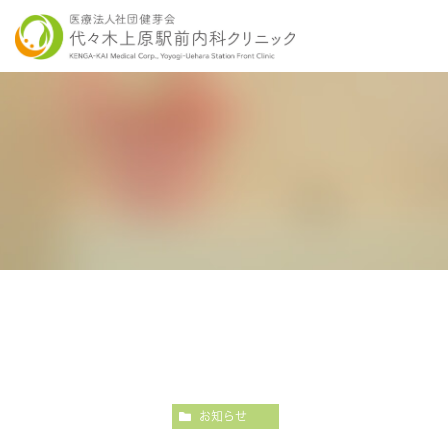
当院の特徴
胃内視鏡検査について
各種健康診断
医師紹介
感染症検査
大
こだわりの内視鏡検査
こ
お知らせ