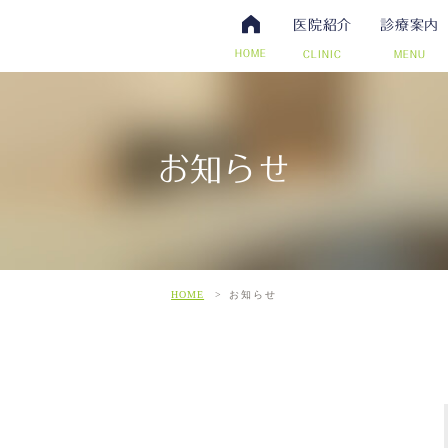
医院紹介
診療案内
HOME
CLINIC
MENU
お知らせ
・抗体検査
腸内視鏡検査について
アクセス・診療時間
ワクチン・予防接種
日帰り手術（内視鏡的ポリー
スタッフ募集
その他自費
こだわ
だわりの超音波検査
HOME
お知らせ